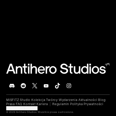
🇵🇱
Polski
™
MISFITZ
Studio
Kolekcja
Twórcy
Wydarzenia
Aktualności
Blog
•
•
•
•
•
•
•
Prasa
FAQ
Kontakt
Kariera
Regulamin
Polityka Prywatności
•
•
•
•
•
Ustawienia Cookies
© 2026 Antihero Studios. Wszelkie prawa zastrzeżone.