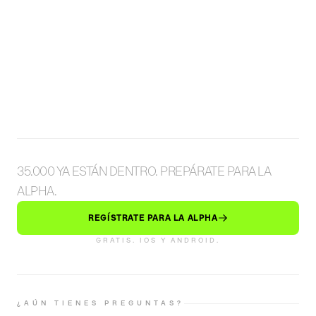
35.000 YA ESTÁN DENTRO. PREPÁRATE PARA LA
ALPHA.
REGÍSTRATE PARA LA ALPHA
GRATIS. IOS Y ANDROID.
¿AÚN TIENES PREGUNTAS?