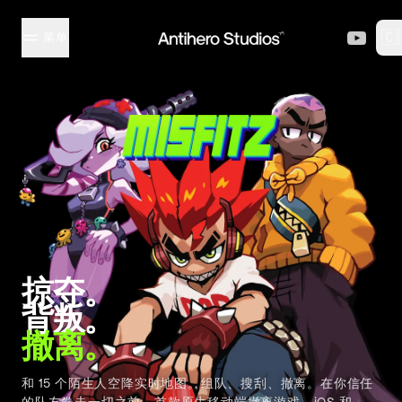
Skip to content
🇨
菜单
MISFITZ
工作室
系列
创作者
掠夺。
背叛。
活动
撤离。
和 15 个陌生人空降实时地图。组队、搜刮、撤离。在你信任