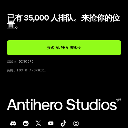
知。
已有 35,000 人排队。来抢你的位
置。
报名 ALPHA 测试
或加入 DISCORD
→
免费。IOS & ANDROID。
What is MISFITZ?
MISFITZ is a true extraction game, the first one design
™